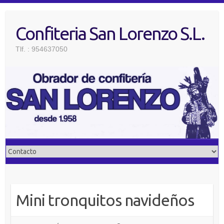
Saltar
al
Confiteria San Lorenzo S.L.
contenido
Tlf. : 954637050
Mini tronquitos navideños